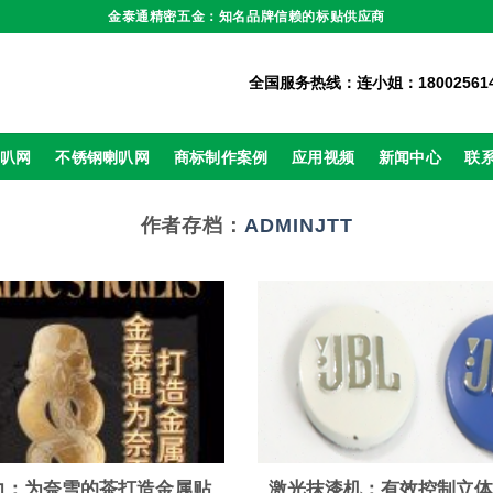
金泰通精密五金：知名品牌信赖的标贴供应商
全国服务热线：连小姐：18002561468
喇叭网
不锈钢喇叭网
商标制作案例
应用视频
新闻中心
联
作者存档：
ADMINJTT
力：为奈雪的茶打造金属贴
激光抹漆机：有效控制立体JB