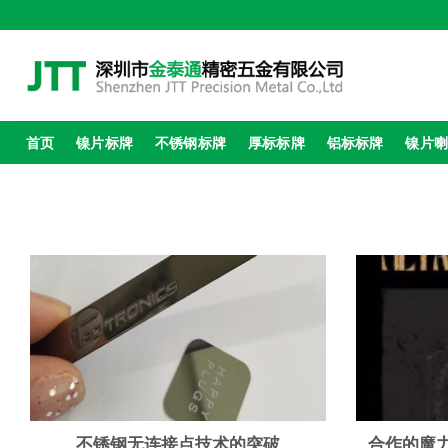
跳
到
内
容
首页
镍片标牌
不锈钢标牌
厚标标牌
铝标标牌
镍片
不锈钢无连接点技术的突破
合作的魔